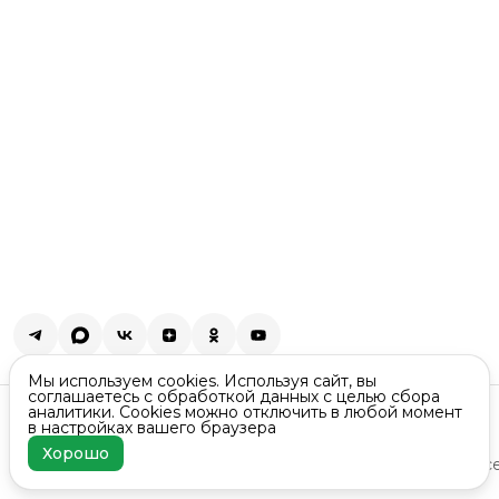
Мы используем cookies. Используя сайт, вы
соглашаетесь с обработкой данных с целью сбора
Контакты
аналитики. Cookies можно отключить в любой момент
в настройках вашего браузера
Москва
8 (499) 705-15-54
Хорошо
ⓒ ВсеСоки
Оплата
Доставка
Реквизиты
Возврат
Гарантия и с
Санкт-Петербург
8 (812) 389-59-44
Режим работы