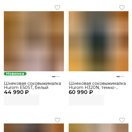
Новинка
Шнековая соковыжималка
Шнековая соковыжималка
Hurom E50ST, белый
Hurom H320N, темно-
44 990 ₽
60 990 ₽
зеленый