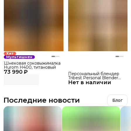
Хит
Мультишнек
Шнековая соковыжималка
Hurom H400, титановый
73 990 ₽
Персональный блендер
Tribest Personal Blender
Нет в наличии
Glass PBG-5050
Последние новости
Блог